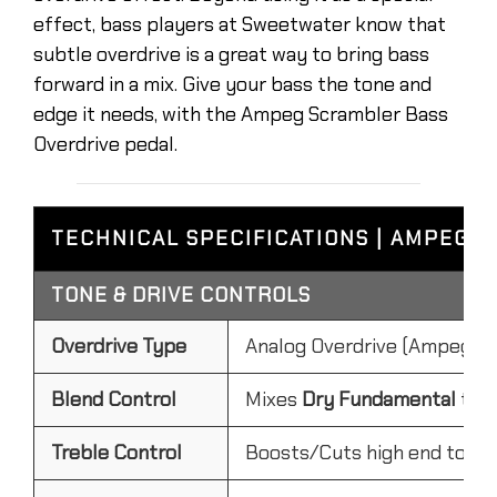
effect, bass players at Sweetwater know that
subtle overdrive is a great way to bring bass
forward in a mix. Give your bass the tone and
edge it needs, with the Ampeg Scrambler Bass
Overdrive pedal.
TECHNICAL SPECIFICATIONS | AMPEG 
TONE & DRIVE CONTROLS
Overdrive Type
Analog Overdrive (Ampeg SV
Blend Control
Mixes
Dry Fundamental
tone
Treble Control
Boosts/Cuts high end to e