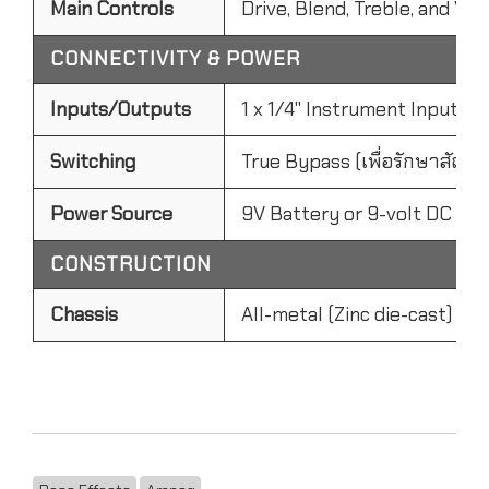
Main Controls
Drive, Blend, Treble, and Vo
CONNECTIVITY & POWER
Inputs/Outputs
1 x 1/4" Instrument Input | 1
Switching
True Bypass (เพื่อรักษาสัญญา
Power Source
9V Battery or 9-volt DC Po
CONSTRUCTION
Chassis
All-metal (Zinc die-cast) R