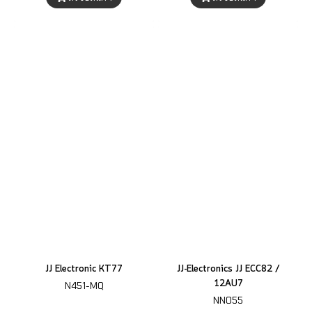
JJ Electronic KT77
JJ-Electronics JJ ECC82 /
12AU7
N451-MQ
NN055