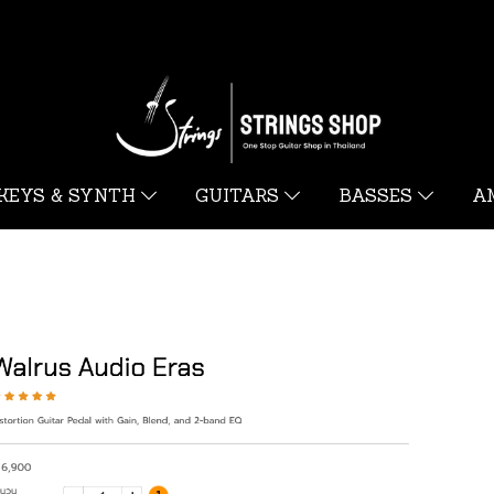
KEYS & SYNTH
GUITARS
BASSES
A