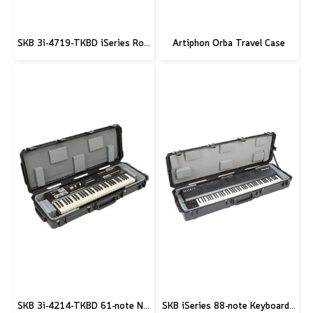
SKB 3i-4719-TKBD iSeries Rolling Waterproof 61-key Wide Keyboard Case
Artiphon Orba Travel Case
SKB 3i-4214-TKBD 61-note Narrow Keyboard Case
SKB iSeries 88-note Keyboard Case