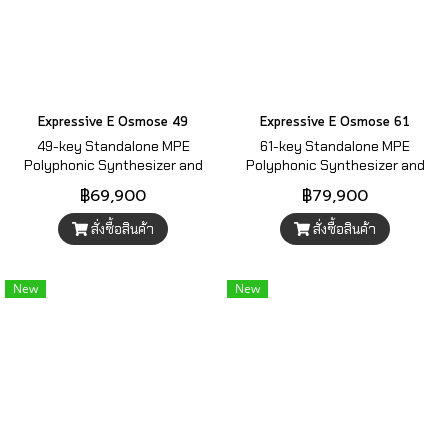
Expressive E Osmose 49
Expressive E Osmose 61
49-key Standalone MPE
61-key Standalone MPE
Polyphonic Synthesizer and
Polyphonic Synthesizer and
MIDI Controller
MIDI Controller
฿69,900
฿79,900
สั่งซื้อสินค้า
สั่งซื้อสินค้า
New
New