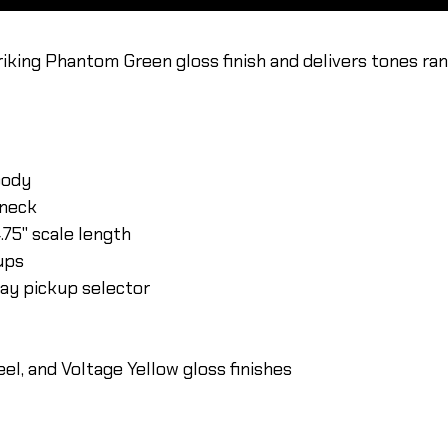
king Phantom Green gloss finish and delivers tones ran
body
 neck
.75" scale length
ups
way pickup selector
el, and Voltage Yellow gloss finishes