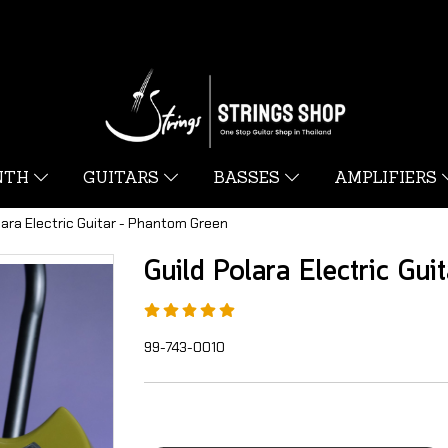
YNTH
GUITARS
BASSES
AMPLIFIERS
lara Electric Guitar - Phantom Green
Guild Polara Electric Gui
99-743-0010