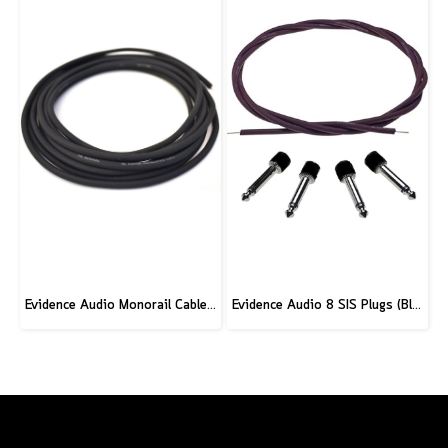
Evidence Audio Monorail Cable - Classic Black (1ft.) (30 cm.)
Evidence Audio 8 SIS Plugs (Black Angled) and 5’ Burgundy Cable