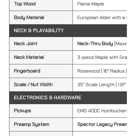
Top Wood
Flame Maple
Body Material
European Alder with a slice
NECK & PLAYABILITY
Neck Joint
Neck-Thru Body
(Maximum 
Neck Material
3-piece Maple with Graphi
Fingerboard
Rosewood | 16" Radius | Mo
Scale / Nut Width
35" Scale Length | 1.81" Br
ELECTRONICS & HARDWARE
Pickups
EMG 40DC Humbuckers (Br
Preamp System
Spector Legacy Preamp by