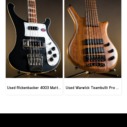
Used Rickenbacker 4003 Matte Black
Used Warwick Teambuilt Pro Series Thumb BO 6-String - Natural Transparent Satin