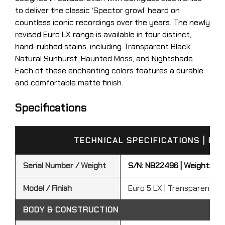
to deliver the classic ‘Spector growl’ heard on
countless iconic recordings over the years. The newly
revised Euro LX range is available in four distinct,
hand-rubbed stains, including Transparent Black,
Natural Sunburst, Haunted Moss, and Nightshade.
Each of these enchanting colors features a durable
and comfort­able matte finish.
Specifications
TECHNICAL SPECIFICATIONS | EUR
Serial Number / Weight
S/N: NB22496 | Weight: 4.0
Model / Finish
Euro 5 LX | Transparent Bl
BODY & CONSTRUCTION