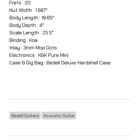
Frets : 20
Nut Width : 1.687"
Body Length : 19.65"
Body Depth : 4"
Scale Length : 25.5"
Binding : Koa
Inlay : 3mm Mop Dots
Electronics : K&K Pure Mini
Case & Gig Bag : Bedell Deluxe Hardshell Case
Bedell Guitars
Acoustic Guitar