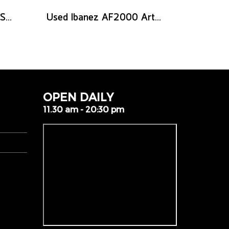
Used Heritage Custom Shop Core Collection H-575 - Antique Natural
Used Ibanez AF2000 Artist series - Brown Sunburst
OPEN DAILY
11.30 am - 20:30 pm