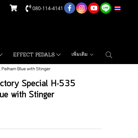
080-114-4141
TH
เพิ่มเติม
EFFECT PEDALS
, Pelham Blue with Stinger
ctory Special H-535
lue with Stinger