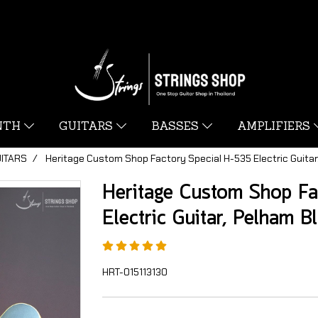
YNTH
GUITARS
BASSES
AMPLIFIERS
UITARS
Heritage Custom Shop Factory Special H-535 Electric Guitar
Heritage Custom Shop Fa
Electric Guitar, Pelham B
HRT-015113130