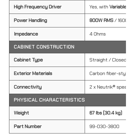
High Frequency Driver
Yes, with
Variable At
Power Handling
800W RMS
/ 1600W 
Impedance
4 Ohms
CABINET CONSTRUCTION
Cabinet Type
Straight / Closed Ba
Exterior Materials
Carbon fiber-style T
Connectivity
2 x Neutrik® speakO
PHYSICAL CHARACTERISTICS
Weight
67 lbs (30.4 kg)
Part Number
99-030-3800