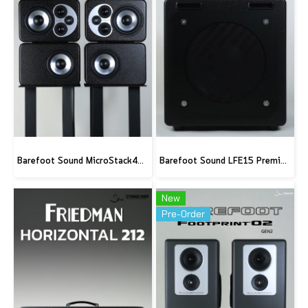
Barefoot Sound MicroStack45 - MicroMain45 + Subwoofers - Pair
Barefoot Sound LFE15 Premium 15 Subwoofer
New
Pre-Order