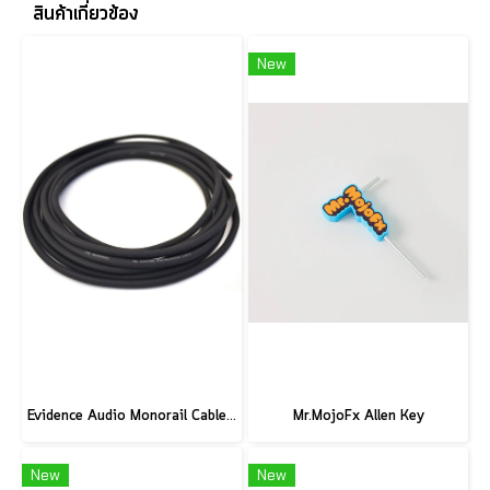
สินค้าเกี่ยวข้อง
New
Evidence Audio Monorail Cable - Classic Black (1ft.) (30 cm.)
Mr.MojoFx Allen Key
New
New