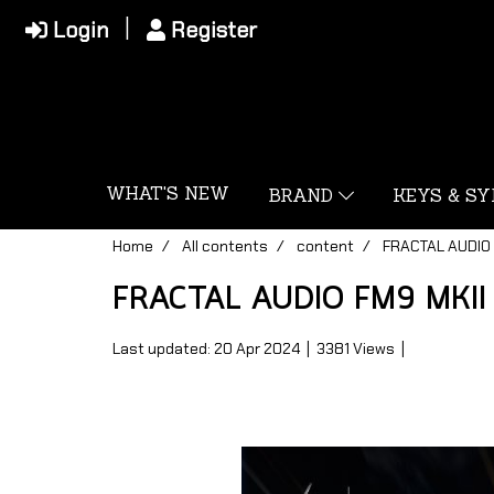
Login
Register
WHAT'S NEW
BRAND
KEYS & S
Home
All contents
content
FRACTAL AUDIO 
FRACTAL AUDIO FM9 MKI
Last updated: 20 Apr 2024
|
3381 Views
|