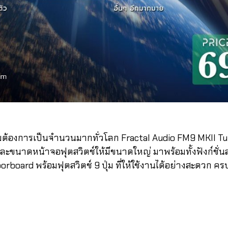
องการเป็นจำนวนมากทั่วโลก Fractal Audio FM9 MKII Turbo เ
ขนาดหน้าจอฟุตสวิตช์ให้มีขนาดใหญ่ มาพร้อมทั้งฟังก์ชั่นส
rboard พร้อมฟุตสวิตช์ 9 ปุ่ม ที่ให้ใช้งานได้อย่างสะดวก 