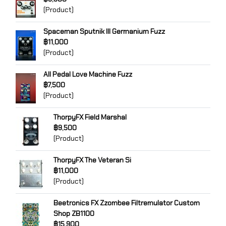
(Product)
Spaceman Sputnik III Germanium Fuzz
฿11,000
(Product)
All Pedal Love Machine Fuzz
฿7,500
(Product)
ThorpyFX Field Marshal
฿9,500
(Product)
ThorpyFX The Veteran Si
฿11,000
(Product)
Beetronics FX Zzombee Filtremulator Custom
Shop ZB1100
฿15,900