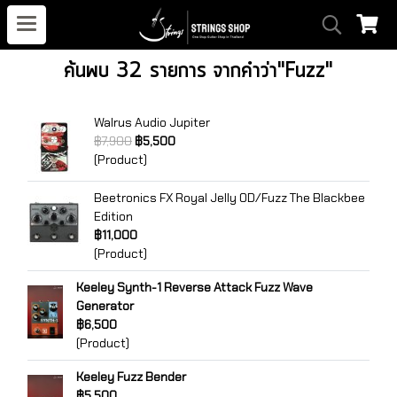
ค้นพบ 32 รายการ จากคำว่า"Fuzz"
Walrus Audio Jupiter
฿7,900
฿5,500
(Product)
Beetronics FX Royal Jelly OD/Fuzz The Blackbee
Edition
฿11,000
(Product)
Keeley Synth-1 Reverse Attack Fuzz Wave
Generator
฿6,500
(Product)
Keeley Fuzz Bender
฿5,500