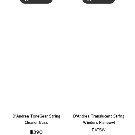
D'Andrea ToneGear String
D'Andrea Translucent String
Cleaner Bass
Winders Fishbowl
DATSW
฿390